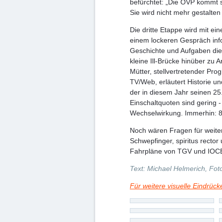
befürchtet: „Die ÖVP kommt s
Sie wird nicht mehr gestalten
Die dritte Etappe wird mit e
einem lockeren Gespräch info
Geschichte und Aufgaben dies
kleine Ill-Brücke hinüber zu
Mütter, stellvertretender Pr
TV/Web, erläutert Historie u
der in diesem Jahr seinen 25.
Einschaltquoten sind gering 
Wechselwirkung. Immerhin: 8
Noch wären Fragen für weite
Schwepfinger, spiritus recto
Fahrpläne von TGV und IOCE 
Text: Michael Helmerich, Fo
Für weitere visuelle Eindrück