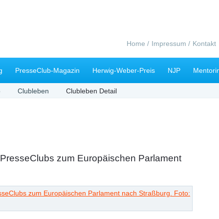
Navigation
Home
Impressum
Kontakt
überspringen
g
PresseClub-Magazin
Herwig-Weber-Preis
NJP
Mentori
b
Clubleben
Clubleben Detail
s PresseClubs zum Europäischen Parlament