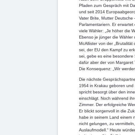
Pfaden zum Gespräch mit Davi
und seit 2014 Europaabgeord
Vater Brite, Mutter Deutsche
Parlamentariern. Er erwartet
viele Wähler: „Je höher die 
Ebenso je jünger die Wähler 
McAllister von der „Brutalitä
sei, der EU den Kampf zu er
sei, gebe es eine besondere
dafür aber der von Margaret 
Die Konsequenz: „Wir werden 
Die nächste Gesprächspartne
1954 in Krakau geboren und s
spricht besorgt über den inn
einschlägt. Noch während ih
Zimmer. Der erfolgreiche Wer
Er blickt sorgenvoll in die Z
habe in seinem Land einem n
nicht gelungen, zu vermitteln,
Auslaufmodell.“ Heute würden 