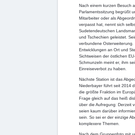
Nach einem kurzen Besuch a
Parlamentssitzung begrüßt un
Mitarbeiter oder als Abgeord
verpasst hat, nennt sich selb
Sudetendeutschen Landsmanns
und Tschechien geleistet. Se
verbundene Osterweiterung. D
Entwicklungen an Ort und Ste
Sichtweisen der östlichen EU-
Schmunzeln meint er, ihm sei
Einreiseverbot zu haben.
Nächste Station ist das Abg
Niederbayer führt seit 2014 
die größte Fraktion im Euro
Frage gleich auf das heiß d
über die Aufregung: Derzeit
seien kaum darüber informier
sein. So sei er der einzige 
komplexere Themen.
Nach dem Gruppenfoto mit u