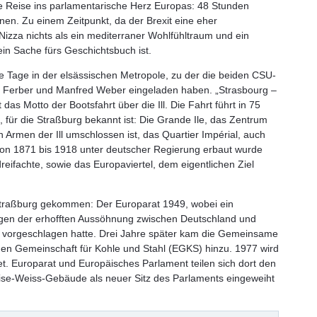
 Reise ins parlamentarische Herz Europas: 48 Stunden
inen. Zu einem Zeitpunkt, da der Brexit eine eher
izza nichts als ein mediterraner Wohlfühltraum und ein
lein Sache fürs Geschichtsbuch ist.
ie Tage in der elsässischen Metropole, zu der die beiden CSU-
Ferber und Manfred Weber eingeladen haben. „Strasbourg –
das Motto der Bootsfahrt über die Ill. Die Fahrt führt in 75
l, für die Straßburg bekannt ist: Die Grande Ile, das Zentrum
 Armen der Ill umschlossen ist, das Quartier Impérial, auch
von 1871 bis 1918 unter deutscher Regierung erbaut wurde
reifachte, sowie das Europaviertel, dem eigentlichen Ziel
Straßburg gekommen: Der Europarat 1949, wobei ein
egen der erhofften Aussöhnung zwischen Deutschland und
tz vorgeschlagen hatte. Drei Jahre später kam die Gemeinsame
n Gemeinschaft für Kohle und Stahl (EGKS) hinzu. 1977 wird
et. Europarat und Europäisches Parlament teilen sich dort den
uise-Weiss-Gebäude als neuer Sitz des Parlaments eingeweiht