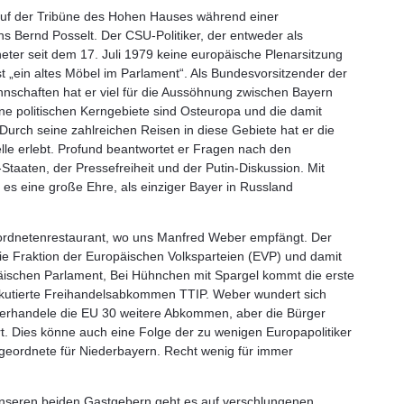
uf der Tribüne des Hohen Hauses während einer
s Bernd Posselt. Der CSU-Politiker, der entweder als
neter seit dem 17. Juli 1979 keine europäische Plenarsitzung
st „ein altes Möbel im Parlament“. Als Bundesvorsitzender der
chaften hat er viel für die Aussöhnung zwischen Bayern
ine politischen Kerngebiete sind Osteuropa und die damit
urch seine zahlreichen Reisen in diese Gebiete hat er die
lle erlebt. Profund beantwortet er Fragen nach den
Staaten, der Pressefreiheit und der Putin-Diskussion. Mit
 es eine große Ehre, als einziger Bayer in Russland
eordnetenrestaurant, wo uns Manfred Weber empfängt. Der
die Fraktion der Europäischen Volksparteien (EVP) und damit
päischen Parlament, Bei Hühnchen mit Spargel kommt die erste
iskutierte Freihandelsabkommen TTIP. Weber wundert sich
 verhandele die EU 30 weitere Abkommen, aber die Bürger
t. Dies könne auch eine Folge der zu wenigen Europapolitiker
Abgeordnete für Niederbayern. Recht wenig für immer
nseren beiden Gastgebern geht es auf verschlungenen