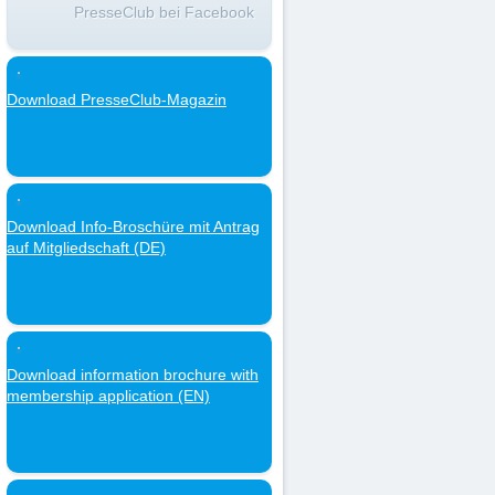
PresseClub bei Facebook
Download PresseClub-Magazin
Download Info-Broschüre mit Antrag
auf Mitgliedschaft (DE)
Download information brochure with
membership application (EN)