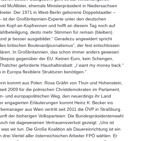
d McAllister, ehemals Ministerpräsident in Niedersachsen
neter. Der 1971 in West-Berlin geborene Doppelstaatler –
 – ist der Großbritannien-Experte unter den deutschen
 ein Kopf-an-Kopfrennen und hofft an diesem Tag noch auf
Wahlbeteiligung, desto mehr Stimmen für remain (bleiben).
und je besser ausgebildet.“ Geradezu angewidert spricht
t des britischen Boulevardjournalismus“, der fest entschlossen
klären. In Großbritannien, das schon immer anders gewesen
 Skepsis gegenüber der EU: Keinen Euro, kein Schengen,
Thatcher geforderte Haushaltsrabatt: „I want my money back.“
in Europa flexiblere Strukturen benötigen.“
rin kommt aus Polen: Rosa Gräfin von Thun und Hohenstein,
eit 2009 für die polnischen Christdemokraten im Parlament,
en- und europapolitischen Weg, den neuerdings ihr Land
rer engagierten Erläuterungen kommt Heinz K. Becker ins
bemanager aus Wien vertritt seit 2011 die ÖVP in Straßburg.
ukunft der bisherigen Volksparteien: Die Bundespräsidentenwahl
och nie dagewesenen Vertrauensverlust gezeigt: „Uns ist
 was wir tun. Die Große Koalition als Dauereinrichtung ist ein
drei Viertel aller österreichischen Arbeiter FPÖ wählen. Er