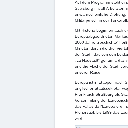
Auf dem Programm steht eine
Straßburg mit elf Arbeitsterm
unwahrscheinliche Drohung, N
Militärputsch in der Türkei al
Mit Historie beginnen auch d
Europaabgeordneten Markus 
2000 Jahre Geschichte“ heißt 
Minuten durch die drei Vierte
der Stadt, das von den beiden
„La Neustadt“ genannt, das 
und die Fläche der Stadt verd
unserer Reise.
Europa ist in Etappen nach 
englischer Staatssekretär w
Frankreich Straßburg als Si
Versammlung der Europäische
das Palais de l’Europe eröffn
Plenarsaal, bis 1999 das Lo
wird.