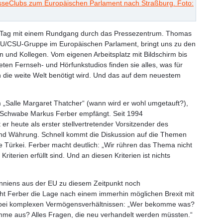
e Tag mit einem Rundgang durch das Pressezentrum. Thomas
DU/CSU-Gruppe im Europäischen Parlament, bringt uns zu den
en und Kollegen. Vom eigenen Arbeitsplatz mit Bildschirm bis
eten Fernseh- und Hörfunkstudios finden sie alles, was für
 die weite Welt benötigt wird. Und das auf dem neuestem
 „Salle Margaret Thatcher“ (wann wird er wohl umgetauft?),
 Schwabe Markus Ferber empfängt. Seit 1994
er heute als erster stellvertretender Vorsitzender des
und Währung. Schnell kommt die Diskussion auf die Themen
ie Türkei. Ferber macht deutlich: „Wir rühren das Thema nicht
 Kriterien erfüllt sind. Und an diesen Kriterien ist nichts
tanniens aus der EU zu diesem Zeitpunkt noch
cht Ferber die Lage nach einem immerhin möglichen Brexit mit
bei komplexen Vermögensverhältnissen: „Wer bekomme was?
mme aus? Alles Fragen, die neu verhandelt werden müssten.“