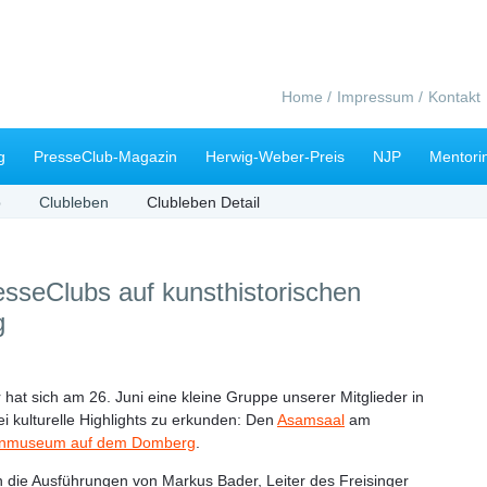
Navigation
Home
Impressum
Kontakt
überspringen
g
PresseClub-Magazin
Herwig-Weber-Preis
NJP
Mentori
b
Clubleben
Clubleben Detail
esseClubs auf kunsthistorischen
g
t sich am 26. Juni eine kleine Gruppe unserer Mitglieder in
i kulturelle Highlights zu erkunden: Den
Asamsaal
am
anmuseum auf dem Domberg
.
 die Ausführungen von Markus Bader, Leiter des Freisinger