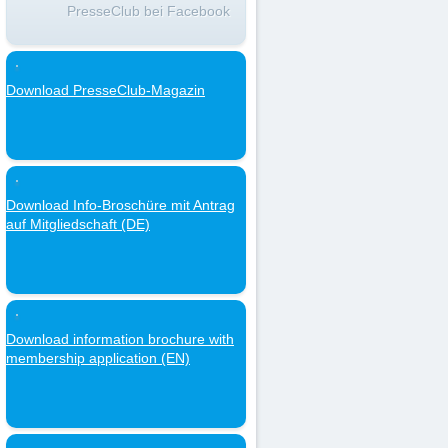
PresseClub bei Facebook
Download PresseClub-Magazin
Download Info-Broschüre mit Antrag
auf Mitgliedschaft (DE)
Download information brochure with
membership application (EN)