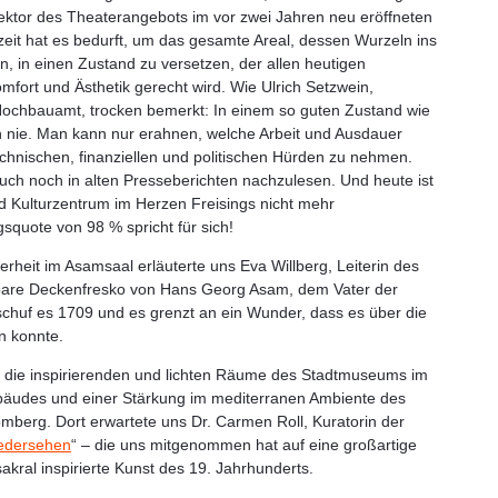
ktor des Theaterangebots im vor zwei Jahren neu eröffneten
eit hat es bedurft, um das gesamte Areal, dessen Wurzeln ins
n, in einen Zustand zu versetzen, der allen heutigen
mfort und Ästhetik gerecht wird. Wie Ulrich Setzwein,
 Hochbauamt, trocken bemerkt: In einem so guten Zustand wie
nie. Man kann nur erahnen, welche Arbeit und Ausdauer
echnischen, finanziellen und politischen Hürden zu nehmen.
uch noch in alten Presseberichten nachzulesen. Und heute ist
d Kulturzentrum im Herzen Freisings nicht mehr
quote von 98 % spricht für sich!
rheit im Asamsaal erläuterte uns Eva Willberg, Leiterin des
are Deckenfresko von Hans Georg Asam, dem Vater der
chuf es 1709 und es grenzt an ein Wunder, dass es über die
n konnte.
die inspirierenden und lichten Räume des Stadtmuseums im
äudes und einer Stärkung im mediterranen Ambiente des
mberg. Dort erwartete uns Dr. Carmen Roll, Kuratorin der
edersehen
“ – die uns mitgenommen hat auf eine großartige
akral inspirierte Kunst des 19. Jahrhunderts.