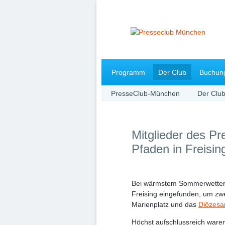
Navigation
Programm
Der Club
Buchun
überspringen
PresseClub-München
Der Clu
Mitglieder des Pr
Pfaden in Freisin
Bei wärmstem Sommerwetter ha
Freising eingefunden, um zwe
Marienplatz und das
Diözes
Höchst aufschlussreich waren