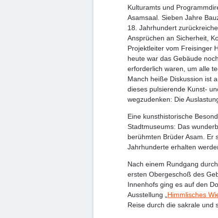
Kulturamts und Programmdire
Asamsaal. Sieben Jahre Bauz
18. Jahrhundert zurückreiche
Ansprüchen an Sicherheit, Ko
Projektleiter vom Freisinger
heute war das Gebäude noch 
erforderlich waren, um alle t
Manch heiße Diskussion ist a
dieses pulsierende Kunst- un
wegzudenken: Die Auslastungs
Eine kunsthistorische Besonde
Stadtmuseums: Das wunderb
berühmten Brüder Asam. Er s
Jahrhunderte erhalten werde
Nach einem Rundgang durch 
ersten Obergeschoß des Geb
Innenhofs ging es auf den Do
Ausstellung „
Himmlisches Wi
Reise durch die sakrale und s