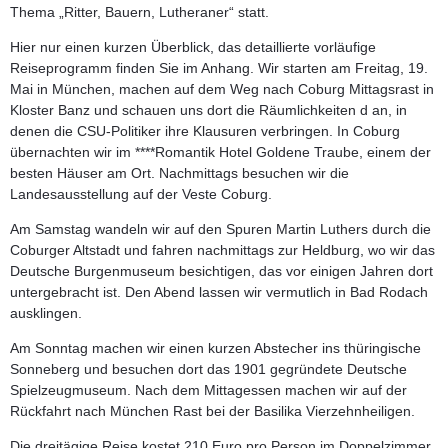
Thema „Ritter, Bauern, Lutheraner“ statt.
Hier nur einen kurzen Überblick, das detaillierte vorläufige
Reiseprogramm finden Sie im Anhang. Wir starten am Freitag, 19.
Mai in München, machen auf dem Weg nach Coburg Mittagsrast in
Kloster Banz und schauen uns dort die Räumlichkeiten d an, in
denen die CSU-Politiker ihre Klausuren verbringen. In Coburg
übernachten wir im ****Romantik Hotel Goldene Traube, einem der
besten Häuser am Ort. Nachmittags besuchen wir die
Landesausstellung auf der Veste Coburg.
Am Samstag wandeln wir auf den Spuren Martin Luthers durch die
Coburger Altstadt und fahren nachmittags zur Heldburg, wo wir das
Deutsche Burgenmuseum besichtigen, das vor einigen Jahren dort
untergebracht ist. Den Abend lassen wir vermutlich in Bad Rodach
ausklingen.
Am Sonntag machen wir einen kurzen Abstecher ins thüringische
Sonneberg und besuchen dort das 1901 gegründete Deutsche
Spielzeugmuseum. Nach dem Mittagessen machen wir auf der
Rückfahrt nach München Rast bei der Basilika Vierzehnheiligen.
Die dreitägige Reise kostet 210 Euro pro Person im Doppelzimmer