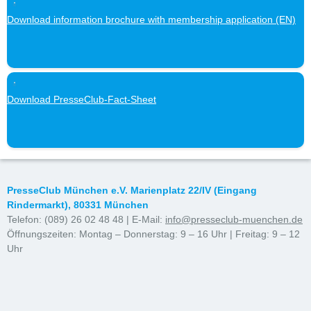
Download information brochure with membership application (EN)
Download PresseClub-Fact-Sheet
PresseClub München e.V. Marienplatz 22/IV (Eingang
Rindermarkt), 80331 München
Telefon: (089) 26 02 48 48 | E-Mail:
info@presseclub-muenchen.de
Öffnungszeiten: Montag – Donnerstag: 9 – 16 Uhr | Freitag: 9 – 12
Uhr