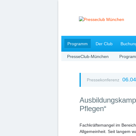
Navigation
Programm
Der Club
Buchun
überspringen
PresseClub-München
Progra
06.04
Pressekonferenz
Ausbildungskamp
Pflegen“
Fachkräftemangel im Bereich
Allgemeinheit. Seit langem wa