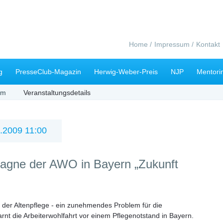
Navigation
Home
Impressum
Kontakt
überspringen
g
PresseClub-Magazin
Herwig-Weber-Preis
NJP
Mentori
mm
Veranstaltungsdetails
.2009 11:00
agne der AWO in Bayern „Zukunft
 der Altenpflege - ein zunehmendes Problem für die
rnt die Arbeiterwohlfahrt vor einem Pflegenotstand in Bayern.