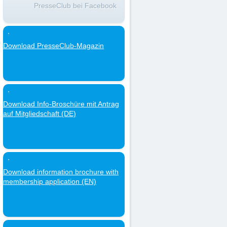
PresseClub bei Facebook
Download PresseClub-Magazin
Download Info-Broschüre mit Antrag
auf Mitgliedschaft (DE)
Download information brochure with
membership application (EN)