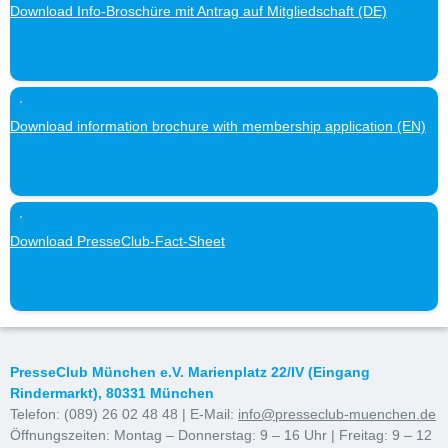
Download Info-Broschüre mit Antrag auf Mitgliedschaft (DE)
Download information brochure with membership application (EN)
Download PresseClub-Fact-Sheet
PresseClub München e.V. Marienplatz 22/IV (Eingang
Rindermarkt), 80331 München
Telefon: (089) 26 02 48 48 | E-Mail:
info@presseclub-muenchen.de
Öffnungszeiten: Montag – Donnerstag: 9 – 16 Uhr | Freitag: 9 – 12