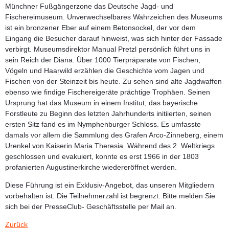
Münchner Fußgängerzone das Deutsche Jagd- und
Fischereimuseum. Unverwechselbares Wahrzeichen des Museums
ist ein bronzener Eber auf einem Betonsockel, der vor dem
Eingang die Besucher darauf hinweist, was sich hinter der Fassade
verbirgt. Museumsdirektor
Manual Pretzl
persönlich führt uns in
sein Reich der Diana. Über 1000 Tierpräparate von Fischen,
Vögeln und Haarwild erzählen die Geschichte vom Jagen und
Fischen von der Steinzeit bis heute. Zu sehen sind alte Jagdwaffen
ebenso wie findige Fischereigeräte prächtige Trophäen. Seinen
Ursprung hat das Museum in einem Institut, das bayerische
Forstleute zu Beginn des letzten Jahrhunderts initiierten, seinen
ersten Sitz fand es im Nymphenburger Schloss. Es umfasste
damals vor allem die Sammlung des Grafen Arco-Zinneberg, einem
Urenkel von Kaiserin Maria Theresia. Während des 2. Weltkriegs
geschlossen und evakuiert, konnte es erst 1966 in der 1803
profanierten Augustinerkirche wiedereröffnet werden.
Diese Führung ist ein Exklusiv-Angebot, das unseren Mitgliedern
vorbehalten ist. Die Teilnehmerzahl ist begrenzt. Bitte melden Sie
sich bei der PresseClub- Geschäftsstelle per Mail an.
Zurück