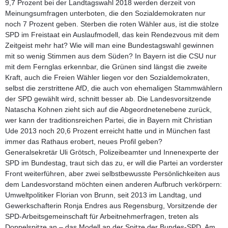
9,7 Prozent bei der Landtagswahl 2018 werden derzeit von
Meinungsumfragen unterboten, die den Sozialdemokraten nur
noch 7 Prozent geben. Sterben die roten Wähler aus, ist die stolze
SPD im Freistaat ein Auslaufmodell, das kein Rendezvous mit dem
Zeitgeist mehr hat? Wie will man eine Bundestagswahl gewinnen
mit so wenig Stimmen aus dem Süden? In Bayern ist die CSU nur
mit dem Fernglas erkennbar, die Grünen sind längst die zweite
Kraft, auch die Freien Wähler liegen vor den Sozialdemokraten,
selbst die zerstrittene AfD, die auch von ehemaligen Stammwählern
der SPD gewählt wird, schnitt besser ab. Die Landesvorsitzende
Natascha Kohnen zieht sich auf die Abgeordnetenebene zurück,
wer kann der traditionsreichen Partei, die in Bayern mit Christian
Ude 2013 noch 20,6 Prozent erreicht hatte und in München fast
immer das Rathaus erobert, neues Profil geben?
Generalsekretär
Uli Grötsch
, Polizeibeamter und Innenexperte der
SPD im Bundestag, traut sich das zu, er will die Partei an vorderster
Front weiterführen, aber zwei selbstbewusste Persönlichkeiten aus
dem Landesvorstand möchten einen anderen Aufbruch verkörpern:
Umweltpolitiker
Florian von Brunn
, seit 2013 im Landtag, und
Gewerkschafterin
Ronja Endres
aus Regensburg, Vorsitzende der
SPD-Arbeitsgemeinschaft für Arbeitnehmerfragen, treten als
Doppelspitze an – das Modell an der Spitze der Bundes-SPD. Am