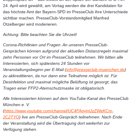
24. April wird gewählt, am Vortag werden die drei Kandidaten für
das höchste Amt der Bayern-SPD im PresseClub ihre Unterschiede
sichtbar machen. PresseClub-Vorstandsmitglied Manfred
Otzelberger wird moderieren.
Achtung:
Bitte beachten Sie die Uhrzeit!
Corona-Richtlinien und Fragen:
An unseren PresseClub-
Gesprächen können aufgrund der aktuellen Distanzregeln maximal
zehn Personen vor Ort im PresseClub teilnehmen. Wir bitten alle
Interessierten, sich spätestens 24 Stunden vor
Veranstaltungsbeginn per E-Mail (
info@presseclub-muenchen.de
)
zu akkreditieren, da nur dann eine Teilnahme möglich ist. Für
Desinfektion und maximal mögliche Belüftung ist gesorgt; das
Tragen einer FFP2-Atemschutzmaske ist obligatorisch.
Alle Interessierten können auf dem YouTube-Kanal des PresseClub
München e. V.
(
https://www.youtube.com/channel/UC4FAgyjnUzZWeKCm-
2C2TYQ
) live am PresseClub-Gespräch teilnehmen. Nach Ende
der Veranstaltung wird die Übertragung dort weiterhin zur
Verfügung stehen.