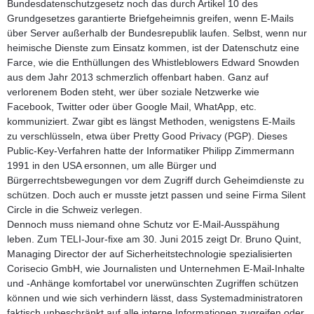
Bundesdatenschutzgesetz noch das durch Artikel 10 des
Grundgesetzes garantierte Briefgeheimnis greifen, wenn E-Mails
über Server außerhalb der Bundesrepublik laufen. Selbst, wenn nur
heimische Dienste zum Einsatz kommen, ist der Datenschutz eine
Farce, wie die Enthüllungen des Whistleblowers Edward Snowden
aus dem Jahr 2013 schmerzlich offenbart haben. Ganz auf
verlorenem Boden steht, wer über soziale Netzwerke wie
Facebook, Twitter oder über Google Mail, WhatApp, etc.
kommuniziert. Zwar gibt es längst Methoden, wenigstens E-Mails
zu verschlüsseln, etwa über Pretty Good Privacy (PGP). Dieses
Public-Key-Verfahren hatte der Informatiker Philipp Zimmermann
1991 in den USA ersonnen, um alle Bürger und
Bürgerrechtsbewegungen vor dem Zugriff durch Geheimdienste zu
schützen. Doch auch er musste jetzt passen und seine Firma Silent
Circle in die Schweiz verlegen.
Dennoch muss niemand ohne Schutz vor E-Mail-Ausspähung
leben. Zum TELI-Jour-fixe am 30. Juni 2015 zeigt Dr. Bruno Quint,
Managing Director der auf Sicherheitstechnologie spezialisierten
Corisecio GmbH, wie Journalisten und Unternehmen E-Mail-Inhalte
und -Anhänge komfortabel vor unerwünschten Zugriffen schützen
können und wie sich verhindern lässt, dass Systemadministratoren
faktisch unbeschränkt auf alle interne Informationen zugreifen oder