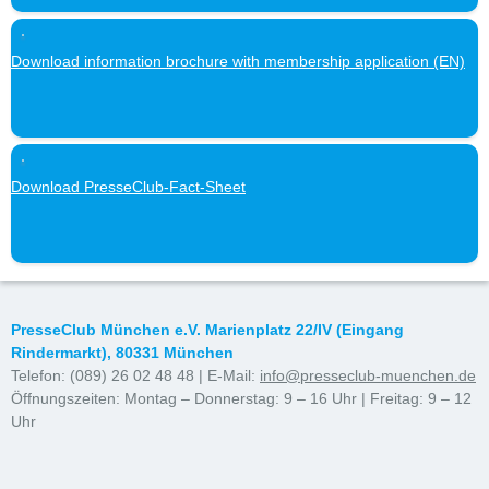
Download information brochure with membership application (EN)
Download PresseClub-Fact-Sheet
PresseClub München e.V. Marienplatz 22/IV (Eingang
Rindermarkt), 80331 München
Telefon: (089) 26 02 48 48 | E-Mail:
info@presseclub-muenchen.de
Öffnungszeiten: Montag – Donnerstag: 9 – 16 Uhr | Freitag: 9 – 12
Uhr