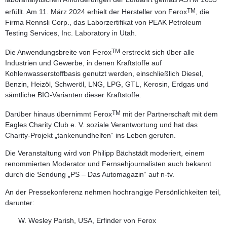
TM
erfüllt. Am 11. März 2024 erhielt der Hersteller von Ferox
, die
Firma Rennsli Corp., das Laborzertifikat von PEAK Petroleum
Testing Services, Inc. Laboratory in Utah.
TM
Die Anwendungsbreite von Ferox
erstreckt sich über alle
Industrien und Gewerbe, in denen Kraftstoffe auf
Kohlenwasserstoffbasis genutzt werden, einschließlich Diesel,
Benzin, Heizöl, Schweröl, LNG, LPG, GTL, Kerosin, Erdgas und
sämtliche BIO-Varianten dieser Kraftstoffe.
TM
Darüber hinaus übernimmt Ferox
mit der Partnerschaft mit dem
Eagles Charity Club e. V. soziale Verantwortung und hat das
Charity-Projekt „tankenundhelfen“ ins Leben gerufen.
Die Veranstaltung wird von
Philipp Bächstädt
moderiert, einem
renommierten Moderator und Fernsehjournalisten auch bekannt
durch die Sendung „PS – Das Automagazin“ auf n-tv.
An der Pressekonferenz nehmen hochrangige Persönlichkeiten teil,
darunter:
W. Wesley Parish,
USA, Erfinder von Ferox