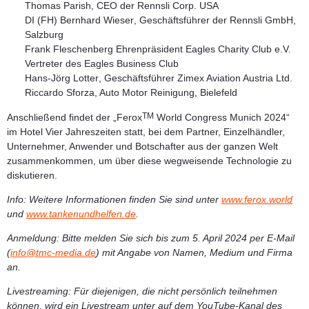
Thomas Parish,
CEO der Rennsli Corp. USA
DI (FH)
Bernhard Wieser
, Geschäftsführer der Rennsli GmbH,
Salzburg
Frank Fleschenberg
Ehrenpräsident Eagles Charity Club e.V.
Vertreter des Eagles Business Club
Hans-Jörg Lotter
, Geschäftsführer Zimex Aviation Austria Ltd.
Riccardo Sforza
, Auto Motor Reinigung, Bielefeld
TM
Anschließend findet der „Ferox
World Congress Munich 2024“
im Hotel Vier Jahreszeiten statt, bei dem Partner, Einzelhändler,
Unternehmer, Anwender und Botschafter aus der ganzen Welt
zusammenkommen, um über diese wegweisende Technologie zu
diskutieren.
Info:
Weitere Informationen finden Sie sind unter
www.ferox.world
und
www.tankenundhelfen.de
.
Anmeldung:
Bitte
melden Sie sich bis zum 5. April 2024 per E-Mail
(
info@tmc-media.de
) mit Angabe von Namen, Medium und Firma
an.
Livestreaming:
Für diejenigen, die nicht persönlich teilnehmen
können, wird ein Livestream unter auf dem YouTube-Kanal des