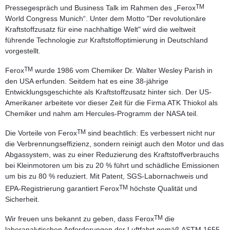
TM
Pressegespräch und Business Talk im Rahmen des „Ferox
World Congress Munich“. Unter dem Motto "Der revolutionäre
Kraftstoffzusatz für eine nachhaltige Welt" wird die weltweit
führende Technologie zur Kraftstoffoptimierung in Deutschland
vorgestellt.
TM
Ferox
wurde 1986 vom Chemiker
Dr. Walter Wesley Parish
in
den USA erfunden. Seitdem hat es eine 38-jährige
Entwicklungsgeschichte als Kraftstoffzusatz hinter sich. Der US-
Amerikaner arbeitete vor dieser Zeit für die Firma ATK Thiokol als
Chemiker und nahm am Hercules-Programm der NASA teil.
TM
Die Vorteile von Ferox
sind beachtlich: Es verbessert nicht nur
die Verbrennungseffizienz, sondern reinigt auch den Motor und das
Abgassystem, was zu einer Reduzierung des Kraftstoffverbrauchs
bei Kleinmotoren um bis zu 20 % führt und schädliche Emissionen
um bis zu 80 % reduziert. Mit Patent, SGS-Labornachweis und
TM
EPA-Registrierung garantiert Ferox
höchste Qualität und
Sicherheit.
TM
Wir freuen uns bekannt zu geben, dass Ferox
die
laboranalytischen Anforderungen der Luftfahrt gemäß ASTM 1655