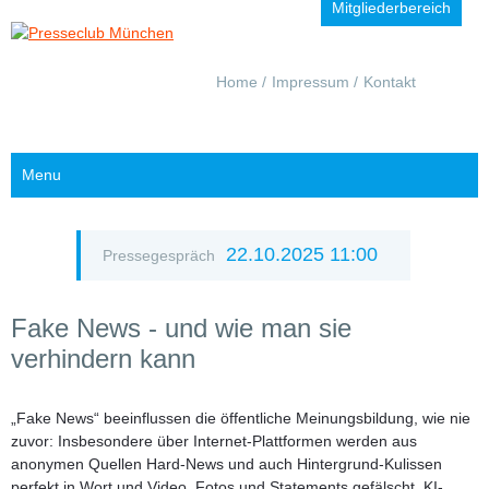
Mitgliederbereich
Navigation
Home
Impressum
Kontakt
überspringen
Menu
22.10.2025 11:00
Pressegespräch
Fake News - und wie man sie
verhindern kann
„Fake News“ beeinflussen die öffentliche Meinungsbildung, wie nie
zuvor: Insbesondere über Internet-Plattformen werden aus
anonymen Quellen Hard-News und auch Hintergrund-Kulissen
perfekt in Wort und Video, Fotos und Statements gefälscht. KI-