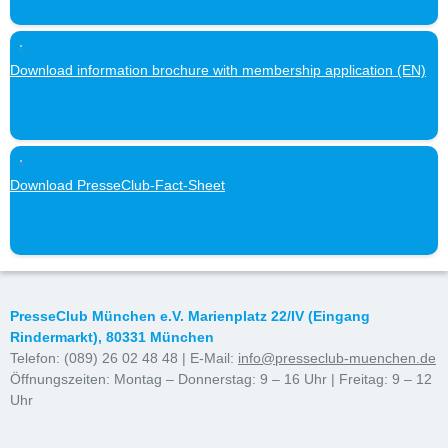
Download information brochure with membership application (EN)
Download PresseClub-Fact-Sheet
PresseClub München e.V. Marienplatz 22/IV (Eingang
Rindermarkt), 80331 München
Telefon: (089) 26 02 48 48 | E-Mail:
info@presseclub-muenchen.de
Öffnungszeiten: Montag – Donnerstag: 9 – 16 Uhr | Freitag: 9 – 12
Uhr