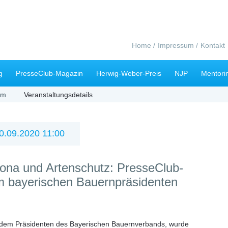
Navigation
Home
Impressum
Kontakt
überspringen
g
PresseClub-Magazin
Herwig-Weber-Preis
NJP
Mentori
mm
Veranstaltungsdetails
0.09.2020 11:00
ona und Artenschutz: PresseClub-
m bayerischen Bauernpräsidenten
 dem Präsidenten des Bayerischen Bauernverbands, wurde