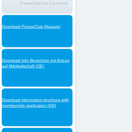
PresseClub bei Facebook
Download PresseClub-Magazin
Download Info-Broschüre mit Antrag
auf Mitgliedschaft (DE)
Download information brochure with
membership application (EN)