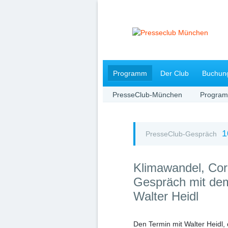
Navigation
Programm
Der Club
Buchun
überspringen
PresseClub-München
Progra
1
PresseClub-Gespräch
Klimawandel, Cor
Gespräch mit de
Walter Heidl
Den Termin mit
Walter Heidl
,