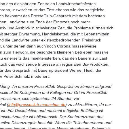
nn des diesjährigen Zentralen Landwirtschaftsfestes
rona, inzwischen ist das Fest ebenso wie das zeitgleiche
rch bekommt das PresseClub-Gespräch mit dem höchsten
hen Landwirte zum Ende der Erntezeit noch mehr
ck- und Ausblick in schwieriger Zeit, die Probleme türmen sich
t stetiger Erwärmung, Handelsketten, die mit Lebensmitteln
d die Landwirte unter existenzbedrohenden Preisdruck
er, unter denen dann auch noch Corona massenweise
n zum Tierwohl, die besonders kleineren Betrieben massive
zu einerseits das Insektensterben, das den Bauern zur Last
 auch das wachsende Interesse an regionalen Bio-Produkten.
ür das Gespräch mit Bauernpräsident Werner Heidl, die
r Peter Schmalz moderiert.
ldung:
An unseren PresseClub-Gesprächen können aufgrund
maximal 26 Kolleginnen und Kollegen vor Ort im PresseClub
nteressierten, sich spätestens 24 Stunden vor
ail (
info@presseclub-muenchen.de
) zu akkreditieren, da nur
ist. Für Desinfektion und maximal mögliche Belüftung ist
temschutzmaske ist obligatorisch. Der Konferenzraum des
uellen Distanzregeln bestuhlt. Wenn die Teilnehmerinnen und
nommen haben, können sie ihre Maske abnehmen. Sobald sie