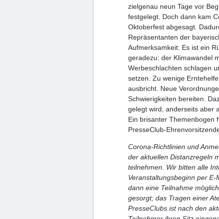
zielgenau neun Tage vor Begi
festgelegt. Doch dann kam Co
Oktoberfest abgesagt. Dadu
Repräsentanten der bayerisc
Aufmerksamkeit: Es ist ein Rü
geradezu: der Klimawandel mi
Werbeschlachten schlagen un
setzen. Zu wenige Erntehelf
ausbricht. Neue Verordnunge
Schwierigkeiten bereiten. Da
gelegt wird, anderseits aber
Ein brisanter Themenbogen f
PresseClub-Ehrenvorsitzende
Corona-Richtlinien und Anme
der aktuellen Distanzregeln 
teilnehmen. Wir bitten alle I
Veranstaltungsbeginn per E-M
dann eine Teilnahme möglich 
gesorgt; das Tragen einer A
PresseClubs ist nach den akt
Teilnehmer ihren Sitz einge