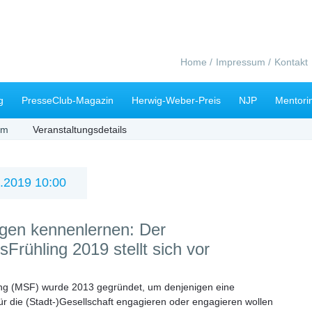
Navigation
Home
Impressum
Kontakt
überspringen
g
PresseClub-Magazin
Herwig-Weber-Preis
NJP
Mentori
mm
Veranstaltungsdetails
.2019 10:00
gen kennenlernen: Der
Frühling 2019 stellt sich vor
ng (MSF) wurde 2013 gegründet, um denjenigen eine
 für die (Stadt-)Gesellschaft engagieren oder engagieren wollen