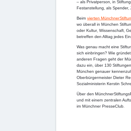
– als Privatperson, in Stiftu
Festanstellung, als Spender, 
Beim
vierten MünchnerStiftu
wo überall in München Stiftu
oder Kultur, Wissenschaft, G
betreffen den Alltag jedes E
Was genau macht eine Stiftu
sich einbringen? Wie gründet
anderen Fragen geht der Mün
dazu ein, über 130 Stiftungen
München genauer kennenzule
Oberbürgermeister Dieter Rei
Sozialministerin Kerstin Schr
Über den MünchnerStiftungsF
und mit einem zentralen Auft
im Münchner PresseClub.