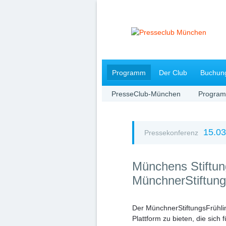
Navigation
Programm
Der Club
Buchun
überspringen
PresseClub-München
Progra
15.03
Pressekonferenz
Münchens Stiftun
MünchnerStiftungs
Der MünchnerStiftungsFrühli
Plattform zu bieten, die sich