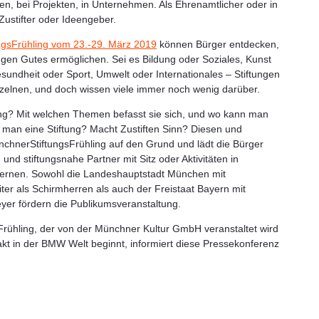
ngen, bei Projekten, in Unternehmen. Als Ehrenamtlicher oder in
Zustifter oder Ideengeber.
ngsFrühling vom 23.-29. März 2019
können Bürger entdecken,
ngen Gutes ermöglichen. Sei es Bildung oder Soziales, Kunst
esundheit oder Sport, Umwelt oder Internationales – Stiftungen
inzelnen, und doch wissen viele immer noch wenig darüber.
ng? Mit welchen Themen befasst sie sich, und wo kann man
 man eine Stiftung? Macht Zustiften Sinn? Diesen und
chnerStiftungsFrühling auf den Grund und lädt die Bürger
 und stiftungsnahe Partner mit Sitz oder Aktivitäten in
rnen. Sowohl die Landeshauptstadt München mit
ter als Schirmherren als auch der Freistaat Bayern mit
eyer fördern die Publikumsveranstaltung.
rühling, der von der Münchner Kultur GmbH veranstaltet wird
akt in der BMW Welt beginnt, informiert diese Pressekonferenz