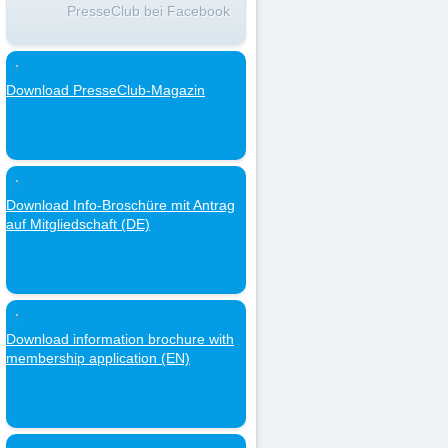
PresseClub bei Facebook
Download PresseClub-Magazin
Download Info-Broschüre mit Antrag
auf Mitgliedschaft (DE)
Download information brochure with
membership application (EN)