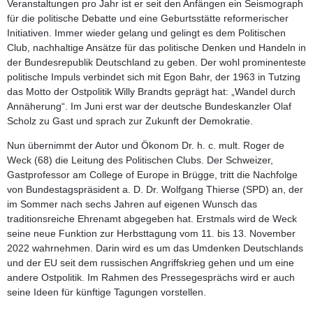
Veranstaltungen pro Jahr ist er seit den Anfängen ein Seismograph
für die politische Debatte und eine Geburtsstätte reformerischer
Initiativen. Immer wieder gelang und gelingt es dem Politischen
Club, nachhaltige Ansätze für das politische Denken und Handeln in
der Bundesrepublik Deutschland zu geben. Der wohl prominenteste
politische Impuls verbindet sich mit Egon Bahr, der 1963 in Tutzing
das Motto der Ostpolitik Willy Brandts geprägt hat: „Wandel durch
Annäherung“. Im Juni erst war der deutsche Bundeskanzler Olaf
Scholz zu Gast und sprach zur Zukunft der Demokratie.
Nun übernimmt der Autor und Ökonom
Dr. h. c. mult. Roger de
Weck
(68) die Leitung des Politischen Clubs. Der Schweizer,
Gastprofessor am College of Europe in Brügge, tritt die Nachfolge
von Bundestagspräsident a. D. Dr. Wolfgang Thierse (SPD) an, der
im Sommer nach sechs Jahren auf eigenen Wunsch das
traditionsreiche Ehrenamt abgegeben hat. Erstmals wird de Weck
seine neue Funktion zur Herbsttagung vom 11. bis 13. November
2022 wahrnehmen. Darin wird es um das Umdenken Deutschlands
und der EU seit dem russischen Angriffskrieg gehen und um eine
andere Ostpolitik. Im Rahmen des Pressegesprächs wird er auch
seine Ideen für künftige Tagungen vorstellen.