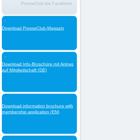
PresseClub bei Facebook
Download PresseClub-Magazin
Download Info-Broschüre mit Antrag
auf Mitgliedschaft (DE)
Download information brochure with
membership application (EN)