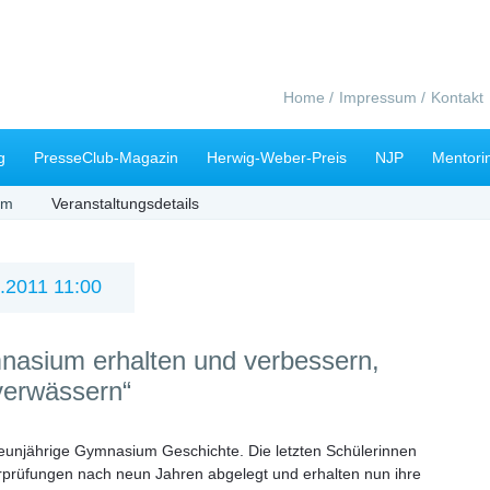
Navigation
Home
Impressum
Kontakt
überspringen
g
PresseClub-Magazin
Herwig-Weber-Preis
NJP
Mentori
mm
Veranstaltungsdetails
.2011 11:00
nasium erhalten und verbessern,
verwässern“
neunjährige Gymnasium Geschichte. Die letzten Schülerinnen
rprüfungen nach neun Jahren abgelegt und erhalten nun ihre