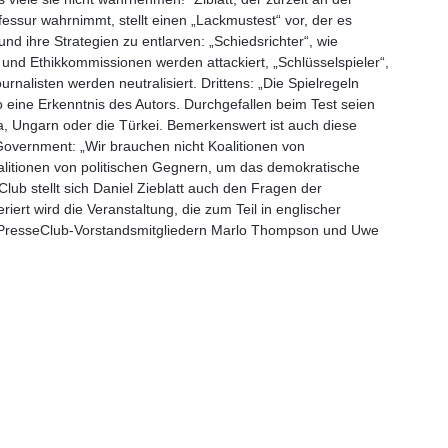
sur wahrnimmt, stellt einen „Lackmustest“ vor, der es
und ihre Strategien zu entlarven: „Schiedsrichter“, wie
 und Ethikkommissionen werden attackiert, „Schlüsselspieler“,
rnalisten werden neutralisiert. Drittens: „Die Spielregeln
 eine Erkenntnis des Autors. Durchgefallen beim Test seien
a, Ungarn oder die Türkei. Bemerkenswert ist auch diese
Government: „Wir brauchen nicht Koalitionen von
alitionen von politischen Gegnern, um das demokratische
lub stellt sich Daniel Zieblatt auch den Fragen der
iert wird die Veranstaltung, die zum Teil in englischer
n PresseClub-Vorstandsmitgliedern Marlo Thompson und Uwe