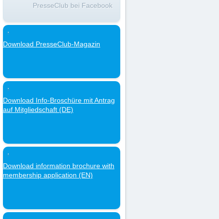
PresseClub bei Facebook
Download PresseClub-Magazin
Download Info-Broschüre mit Antrag
auf Mitgliedschaft (DE)
Download information brochure with
membership application (EN)