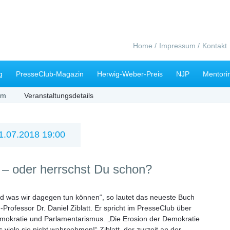
Navigation
Home
Impressum
Kontakt
überspringen
g
PresseClub-Magazin
Herwig-Weber-Preis
NJP
Mentori
mm
Veranstaltungsdetails
1.07.2018 19:00
 – oder herrschst Du schon?
d was wir dagegen tun können“, so lautet das neueste Buch
d-Professor
Dr. Daniel Ziblatt
. Er spricht im PresseClub über
mokratie und Parlamentarismus. „Die Erosion der Demokratie
 viele sie nicht wahrnehmen!“ Ziblatt, der zurzeit an der