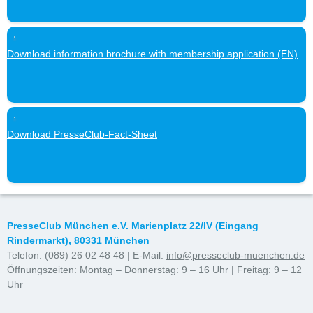
Download information brochure with membership application (EN)
Download PresseClub-Fact-Sheet
PresseClub München e.V. Marienplatz 22/IV (Eingang
Rindermarkt), 80331 München
Telefon: (089) 26 02 48 48 | E-Mail:
info@presseclub-muenchen.de
Öffnungszeiten: Montag – Donnerstag: 9 – 16 Uhr | Freitag: 9 – 12
Uhr