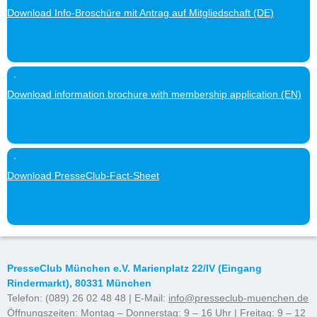
Download Info-Broschüre mit Antrag auf Mitgliedschaft (DE)
Download information brochure with membership application (EN)
Download PresseClub-Fact-Sheet
PresseClub München e.V. Marienplatz 22/IV (Eingang
Rindermarkt), 80331 München
Telefon: (089) 26 02 48 48 | E-Mail:
info@presseclub-muenchen.de
Öffnungszeiten: Montag – Donnerstag: 9 – 16 Uhr | Freitag: 9 – 12