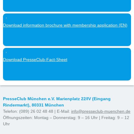
Download information brochure with membership application (EN)
Download PresseClub-Fact-Sheet
PresseClub München e.V. Marienplatz 22/IV (Eingang
Rindermarkt), 80331 München
Telefon: (089) 26 02 48 48 | E-Mail:
info@presseclub-muenchen.de
Öffnungszeiten: Montag – Donnerstag: 9 – 16 Uhr | Freitag: 9 – 12
Uhr