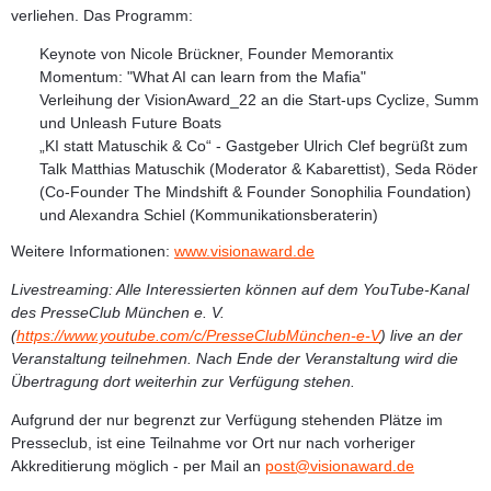
verliehen. Das Programm:
Keynote von Nicole Brückner, Founder Memorantix
Momentum: "What AI can learn from the Mafia"
Verleihung der VisionAward_22 an die Start-ups Cyclize, Summ
und Unleash Future Boats
„KI statt Matuschik & Co“ - Gastgeber Ulrich Clef begrüßt zum
Talk Matthias Matuschik (Moderator & Kabarettist), Seda Röder
(Co-Founder The Mindshift & Founder Sonophilia Foundation)
und Alexandra Schiel (Kommunikationsberaterin)
Weitere Informationen:
www.visionaward.de
Livestreaming:
Alle Interessierten können auf dem YouTube-Kanal
des PresseClub München e. V.
(
https://www.youtube.com/c/PresseClubMünchen-e-V
) live an der
Veranstaltung teilnehmen. Nach Ende der Veranstaltung wird die
Übertragung dort weiterhin zur Verfügung stehen.
Aufgrund der nur begrenzt zur Verfügung stehenden Plätze im
Presseclub, ist eine Teilnahme vor Ort nur nach vorheriger
Akkreditierung möglich - per Mail an
post@visionaward.de