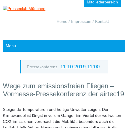
Mitgliederbereich
Navigation
Home
Impressum
Kontakt
überspringen
Menu
11.10.2019 11:00
Pressekonferenz
Wege zum emissionsfreien Fliegen –
Vormesse-Pressekonferenz der airtec19
Steigende Temperaturen und heftige Unwetter zeigen: Der
Klimawandel ist längst in vollem Gange. Ein Viertel der weltweiten
CO2-Emissionen verursacht die Mobilität, besonders auch die
Luftfahrt. Für Airbus, Boeing und Triebwerkshersteller wie Rolls