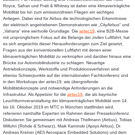
Royce, Safran und Pratt & Whitney ist daher eine klimaverträgliche
Mobilität bis hin zum emissionsfreien Fliegen ein wichtiges
Anliegen. Dabei sind für Airbus die technologischen Erkenntnisse
der elektrisch angetriebenen Demonstratoren wie „CityAirbus“ und
„Vahana“ eine wertvolle Grundlage. Die
airtec19
, eine B2B-Messe
mit ursprünglichem Fokus auf die Belange der zivilen Luftfahrt, hat
es sich angesichts dieser Herausforderungen zum Ziel gesetzt,
Fragen aus der konventionellen Luftfahrt mit denen einer
klimaverträglichen Mobilität zu verknüpfen und darüber hinaus eine
Brücke zur Automobilindustrie zu schlagen. Neuartige
Antriebskonzepte, Werkstoffe und Produktionsverfahren sind
ebenso Schwerpunkte auf der internationalen Fachkonferenz und
in den Workshops der airtec19, wie übergreifende
Mobilitätskonzepte und notwendige Anforderungen an die
Infrastruktur. Als Appetizer für die
airtec19
, die als bayrische
Leuchtturmveranstaltung der klimaverträglichen Mobilität vom 14.
bis 16. Oktober 2019 im MTC in München stattfinden wird,
referieren namhafte Experten im Rahmen dieser Pressekonferenz.
Diskutieren Sie gemeinsam mit
Andreas Thellmann
(Airbus),
Tobias
Willuhn
(Rohde & Schwarz),
Maik Kaminski
(Apsys Airbus),
Dr.
Andreas Kreiner
(AES Aerospace Embedded Solutions) und dem