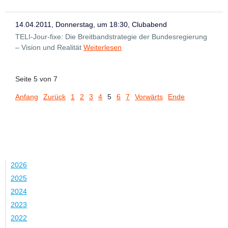
14.04.2011, Donnerstag, um 18:30, Clubabend
TELI-Jour-fixe: Die Breitbandstrategie der Bundesregierung
– Vision und Realität
Weiterlesen
Seite 5 von 7
Anfang
Zurück
1
2
3
4
5
6
7
Vorwärts
Ende
Jahr
2026
2025
2024
2023
2022