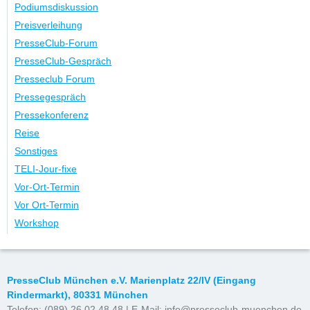
Podiumsdiskussion
Preisverleihung
PresseClub-Forum
PresseClub-Gespräch
Presseclub Forum
Pressegespräch
Pressekonferenz
Reise
Sonstiges
TELI-Jour-fixe
Vor-Ort-Termin
Vor Ort-Termin
Workshop
PresseClub München e.V. Marienplatz 22/IV (Eingang
Rindermarkt), 80331 München
Telefon: (089) 26 02 48 48 | E-Mail:
info@presseclub-muenchen.de