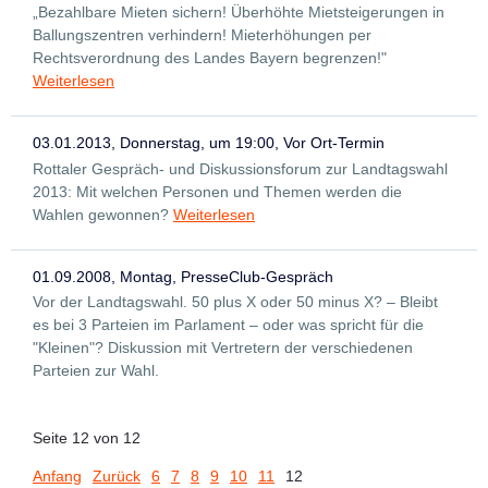
„Bezahlbare Mieten sichern! Überhöhte Mietsteigerungen in
Ballungszentren verhindern! Mieterhöhungen per
Rechtsverordnung des Landes Bayern begrenzen!"
Weiterlesen
03.01.2013, Donnerstag, um 19:00, Vor Ort-Termin
Rottaler Gespräch- und Diskussionsforum zur Landtagswahl
2013: Mit welchen Personen und Themen werden die
Wahlen gewonnen?
Weiterlesen
01.09.2008, Montag, PresseClub-Gespräch
Vor der Landtagswahl. 50 plus X oder 50 minus X? – Bleibt
es bei 3 Parteien im Parlament – oder was spricht für die
"Kleinen"? Diskussion mit Vertretern der verschiedenen
Parteien zur Wahl.
Seite 12 von 12
Anfang
Zurück
6
7
8
9
10
11
12