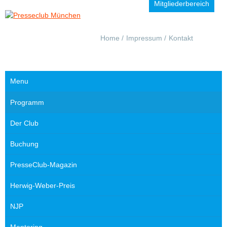
Mitgliederbereich
Navigation
Home
Impressum
Kontakt
überspringen
Menu
Navigation
Programm
überspringen
Der Club
Buchung
PresseClub-Magazin
Herwig-Weber-Preis
NJP