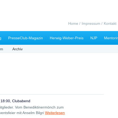
Navigation
Home
Impressum
Kontakt
überspringen
g
PresseClub-Magazin
Herwig-Weber-Preis
NJP
Mentori
mm
Archiv
 18:00, Clubabend
Mitglieder. Vom Benediktinermönch zum
ntsfeier mit Anselm Bilgri
Weiterlesen