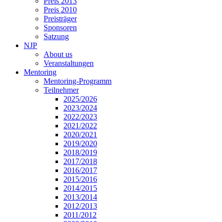
Preis 2013
Preis 2010
Preisträger
Sponsoren
Satzung
NJP
About us
Veranstaltungen
Mentoring
Mentoring-Programm
Teilnehmer
2025/2026
2023/2024
2022/2023
2021/2022
2020/2021
2019/2020
2018/2019
2017/2018
2016/2017
2015/2016
2014/2015
2013/2014
2012/2013
2011/2012