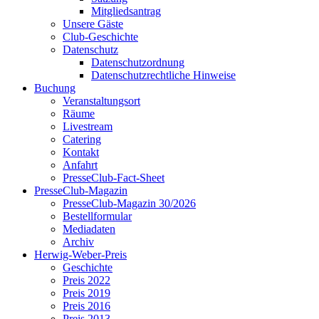
Mitgliedsantrag
Unsere Gäste
Club-Geschichte
Datenschutz
Datenschutzordnung
Datenschutzrechtliche Hinweise
Buchung
Veranstaltungsort
Räume
Livestream
Catering
Kontakt
Anfahrt
PresseClub-Fact-Sheet
PresseClub-Magazin
PresseClub-Magazin 30/2026
Bestellformular
Mediadaten
Archiv
Herwig-Weber-Preis
Geschichte
Preis 2022
Preis 2019
Preis 2016
Preis 2013