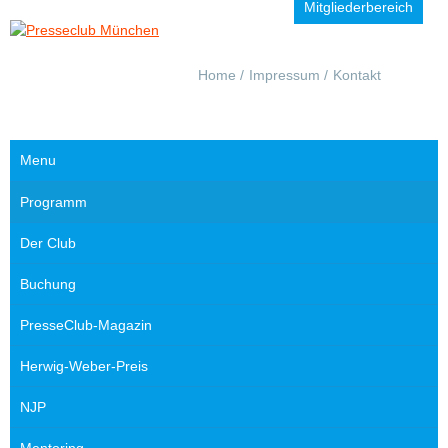
Mitgliederbereich
Navigation
Home
Impressum
Kontakt
überspringen
Menu
Navigation
Programm
überspringen
Der Club
Buchung
PresseClub-Magazin
Herwig-Weber-Preis
NJP