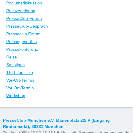
Podiumsdiskussion
Preisverleihung
PresseClub-Forum
PresseClub-Gespräch
Presseclub Forum
Pressegespräch
Pressekonferenz
Reise
Sonstiges
TELI-Jour-fixe
Vor-Ort-Termin
Vor Ort-Termin
Workshop
PresseClub München e.V. Marienplatz 22/IV (Eingang
Rindermarkt), 80331 München
Telefon: (089) 26 02 48 48 | E-Mail:
info@presseclub-muenchen.de