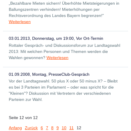
„Bezahlbare Mieten sichern! Überhöhte Mietsteigerungen in
Ballungszentren verhindern! Mieterhöhungen per
Rechtsverordnung des Landes Bayern begrenzen!"
Weiterlesen
03.01.2013, Donnerstag, um 19:00, Vor Ort-Termin
Rottaler Gespräch- und Diskussionsforum zur Landtagswahl
2013: Mit welchen Personen und Themen werden die
Wahlen gewonnen?
Weiterlesen
01.09.2008, Montag, PresseClub-Gespräch
Vor der Landtagswahl. 50 plus X oder 50 minus X? – Bleibt
es bei 3 Parteien im Parlament – oder was spricht für die
"Kleinen"? Diskussion mit Vertretern der verschiedenen
Parteien zur Wahl.
Seite 12 von 12
Anfang
Zurück
6
7
8
9
10
11
12