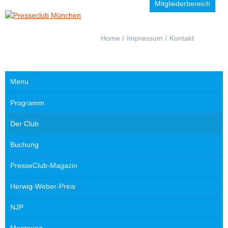
Mitgliederbereich
Navigation
Home
Impressum
Kontakt
überspringen
Menu
Navigation
Programm
überspringen
Der Club
Buchung
PresseClub-Magazin
Herwig-Weber-Preis
NJP