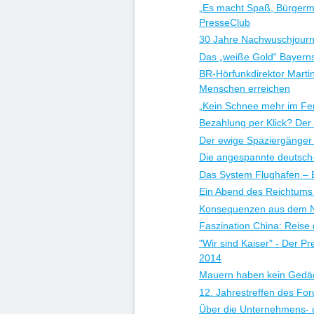
„Es macht Spaß, Bürgerme
PresseClub
30 Jahre Nachwuschjourna
Das „weiße Gold“ Bayern
BR-Hörfunkdirektor Marti
Menschen erreichen
„Kein Schnee mehr im Fer
Bezahlung per Klick? Der
Der ewige Spaziergänger
Die angespannte deutsch
Das System Flughafen – E
Ein Abend des Reichtums
Konsequenzen aus dem 
Faszination China: Reise
"Wir sind Kaiser" - Der P
2014
Mauern haben kein Gedäch
12. Jahrestreffen des Fo
Über die Unternehmens- 