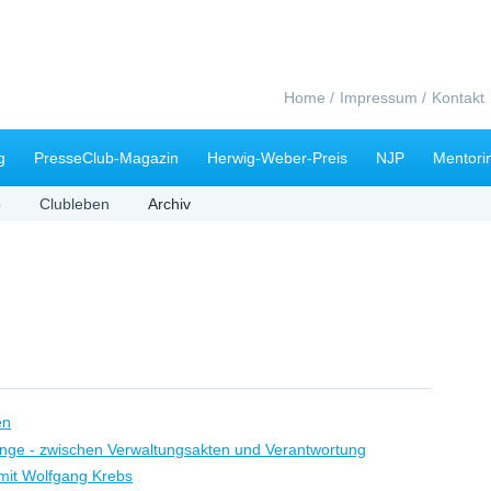
Navigation
Home
Impressum
Kontakt
überspringen
g
PresseClub-Magazin
Herwig-Weber-Preis
NJP
Mentori
b
Clubleben
Archiv
en
inge - zwischen Verwaltungsakten und Verantwortung
mit Wolfgang Krebs