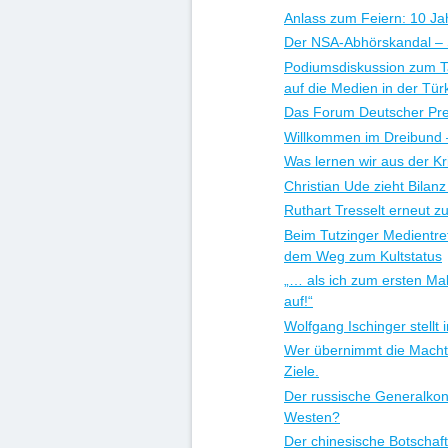
Anlass zum Feiern: 10 Ja
Der NSA-Abhörskandal – Si
Podiumsdiskussion zum Ta
auf die Medien in der Tür
Das Forum Deutscher Pre
Willkommen im Dreibund 
Was lernen wir aus der Kr
Christian Ude zieht Bilan
Ruthart Tresselt erneut 
Beim Tutzinger Medientref
dem Weg zum Kultstatus
„… als ich zum ersten Ma
auf!“
Wolfgang Ischinger stell
Wer übernimmt die Macht
Ziele.
Der russische Generalkon
Westen?
Der chinesische Botschaf