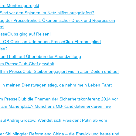
hre Mentoringprojekt
nd wir den Spionen im Netz hilflos ausgeliefert?
g der Pressefreiheit: Ökonomischer Druck und Repressioin
kei
sseClubs ging auf Reisen!
– OB Christian Ude neues PresseClub-Ehrenmitglied
ise?
z und hofft auf Überleben der Abendzeitung
zum PresseClub-Chef gewählt
f im PresseClub: Stoiber engagiert wie in alten Zeiten und auf
l in meinen Dienstwagen stieg, da nahm mein Leben Fahrt
t im PresseClub die Themen der Sicherheitskonferenz 2014 vor
 am Marienplatz? Münchens OB-Kandidaten erklären ihre
sul Andrej Grozow: Wendet sich Präsident Putin ab vom
ter Shi Mingde: Reformland China – die Entwicklung heute und