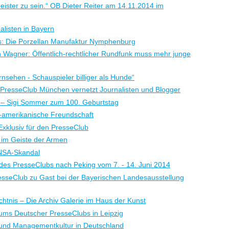
ister zu sein.“ OB Dieter Reiter am 14.11.2014 im
listen in Bayern
s: Die Porzellan Manufaktur Nymphenburg
n Wagner: Öffentlich-rechtlicher Rundfunk muss mehr junge
nsehen - Schauspieler billiger als Hunde“
 PresseClub München vernetzt Journalisten und Blogger
 – Sigi Sommer zum 100. Geburtstag
-amerikanische Freundschaft
xklusiv für den PresseClub
 im Geiste der Armen
NSA-Skandal
 des PresseClubs nach Peking vom 7. - 14. Juni 2014
resseClub zu Gast bei der Bayerischen Landesausstellung
tnis – Die Archiv Galerie im Haus der Kunst
rums Deutscher PresseClubs in Leipzig
und Managementkultur in Deutschland