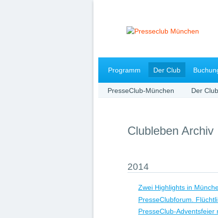
Navigation
Programm
Der Club
Buchun
überspringen
PresseClub-München
Der Clu
Clubleben Archiv
2014
Zwei Highlights in Münch
PresseClubforum. Flüchtl
PresseClub-Adventsfeier 